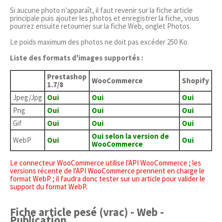
Si aucune photo n'apparaît, il faut revenir sur la fiche article
principale puis ajouter les photos et enregistrer la fiche, vous
pourrez ensuite retourner sur la fiche Web, onglet Photos.
Le poids maximum des photos ne doit pas excéder 250 Ko.
Liste des formats d'images supportés :
Prestashop
WooCommerce
Shopify
1.7/8
Jpeg/Jpg
Oui
Oui
Oui
Png
Oui
Oui
Oui
Gif
Oui
Oui
Oui
Oui selon la version de
WebP
Oui
Oui
WooCommerce
Le connecteur WooCommerce utilise l'API WooCommerce ; les
versions récente de l'API WooCommerce prennent en charge le
format WebP ; il faudra donc tester sur un article pour valider le
support du format WebP.
Fiche article pesé (vrac) - Web -
Publication