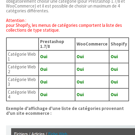
obligatoirement choisir une catégorie (pour Prestashop 1.7/8 et
WooCommerce) et il est possible de choisir un maximum de 4
catégories différentes.
Attention :
pour Shopify, les menus de catégories comportent la liste des
collections de type statique.
Prestashop
WooCommerce
Shopify
1.7/8
Catégorie Web
Oui
Oui
Oui
1
Catégorie Web
Oui
Oui
Oui
2
Catégorie Web
Oui
Oui
Oui
3
Catégorie Web
Oui
Oui
Oui
4
Exemple d'affichage d'une liste de catégories provenant
d'un site ecommerce :