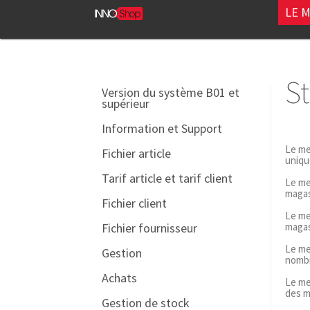
LE 
St
Version du système B01 et
supérieur
Information et Support
Le m
Fichier article
uniqu
Tarif article et tarif client
Le m
magas
Fichier client
Le m
magas
Fichier fournisseur
Le m
Gestion
nombr
Achats
Le m
des m
Gestion de stock