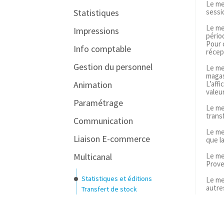
Le m
sessi
Statistiques
Le m
Impressions
pério
Pour c
Info comptable
récep
Gestion du personnel
Le m
magas
L’aff
Animation
valeur
Paramétrage
Le m
trans
Communication
Le m
Liaison E-commerce
que l
Le m
Multicanal
Prove
Statistiques et éditions
Le m
autres
Transfert de stock