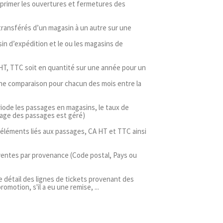
mprimer les ouvertures et fermetures des
 transférés d’un magasin à un autre sur une
asin d’expédition et le ou les magasins de
 HT, TTC soit en quantité sur une année pour un
 une comparaison pour chacun des mois entre la
riode les passages en magasins, le taux de
ptage des passages est géré)
s éléments liés aux passages, CA HT et TTC ainsi
 ventes par provenance (Code postal, Pays ou
e détail des lignes de tickets provenant des
romotion, s'il a eu une remise, ...