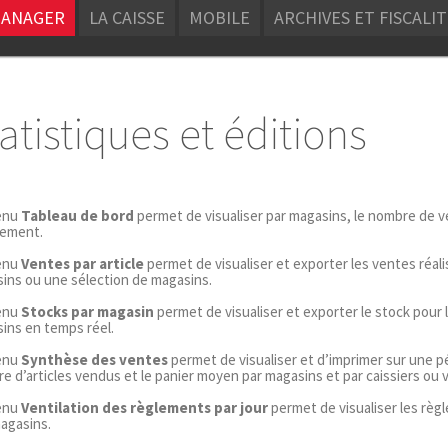
MANAGER
LA CAISSE
MOBILE
ARCHIVES ET FISCALI
atistiques et éditions
enu
Tableau de bord
permet de visualiser par magasins, le nombre de v
ement.
enu
Ventes par article
permet de visualiser et exporter les ventes réal
ins ou une sélection de magasins.
enu
Stocks par magasin
permet de visualiser et exporter le stock pour
ins en temps réel.
enu
Synthèse des ventes
permet de visualiser et d’imprimer sur une p
e d’articles vendus et le panier moyen par magasins et par caissiers ou 
enu
Ventilation des règlements par jour
permet de visualiser les règ
agasins.