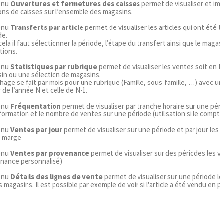
enu
Ouvertures et fermetures des caisses
permet de visualiser et i
ons de caisses sur l’ensemble des magasins.
enu
Transferts par article
permet de visualiser les articles qui ont été
de.
ela il faut sélectionner la période, l’étape du transfert ainsi que le mag
tions.
enu
Statistiques par rubrique
permet de visualiser les ventes soit en
in ou une sélection de magasins.
ichage se fait par mois pour une rubrique (Famille, sous-famille, …) avec
 de l’année N et celle de N-1.
enu
Fréquentation
permet de visualiser par tranche horaire sur une pé
formation et le nombre de ventes sur une période (utilisation si le com
enu
Ventes par jour
permet de visualiser sur une période et par jour le
a marge
enu
Ventes par provenance
permet de visualiser sur des périodes les
nance personnalisé)
enu
Détails des lignes de vente
permet de visualiser sur une période l
 magasins. Il est possible par exemple de voir si l'article a été vendu en p